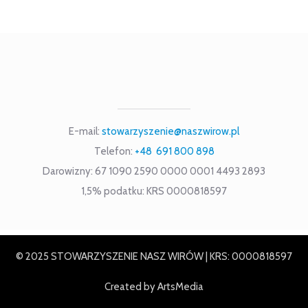
E-mail:
stowarzyszenie@naszwirow.pl
Telefon:
+48 691 800 898
Darowizny: 67 1090 2590 0000 0001 4493 2893
1,5% podatku: KRS 0000818597
© 2025 STOWARZYSZENIE NASZ WIRÓW | KRS: 0000818597
Created by
ArtsMedia